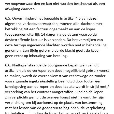
verkoopvoorwaarden en kan niet worden beschouwd als een
afwijking daarvan.
6.5. Onverminderd het bepaalde in artikel 4.5 van deze
algemene verkoopvoorwaarden, moeten alle klachten met
betrekking tot een factuur opgemaakt en aan de koper
toegezonden uiterlijk 14 dagen na de datum waarop de
desbetreffende factuur is verzonden. Na het verstrijken van
deze termijn ingediende klachten worden niet in behandeling
genomen. Een tijdig geformuleerde klacht geeft de koper
geen recht op inhouding van betaling.
6.6. Niettegenstaande de voorgaande bepalingen van dit
artikel en als de verkoper van deze mogelijkheid gebruik wenst
te maken, wordt de overeenkomst van rechtswege en zonder
voorafgaande ingebrekestelling beëindigd door louter een
kennisgeving aan de koper en deze laatste wordt in strijd met /
verbreking van het contract aangetroffen. : indien de koper
zijn verplichtingen uit de overeenkomst niet nakomt (bv. zijn
verplichting om bij aankomst op de plaats van bestemming
met het lossen van de goederen te beginnen, de verplichting
tot betaling, ...), indien de koper failliet wordt verklaard of om