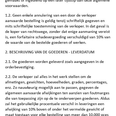
gemaakt of ingediend op een later tijdstip dan deze algemene
voorwaarden.
1.2. Geen enkele annulering van een door de verkoper
aanvaarde bestelling is geldig tenzij schriftelijk gegeven en
mits schriftelijke toestemming van de verkoper. In dat geval is
de koper van rechtswege, zonder dat enige aanmaning vereist
is, een forfaitaire schadevergoeding verschuldigd van 10% van
de waarde van de bestelde goederen of werken.
2. BESCHRIJVING VAN DE GOEDEREN ‐ LEVERDATUM
2.1. De goederen worden geleverd zoals aangegeven in de
orderbevestiging.
2.2. De verkoper zal alles in het werk stellen om de
afmetingen, gewichten, hoeveelheden, graden, percentages,
enz. Zo nauwkeurig mogelijk aan te passen, gegeven de
algemeen aanvaarde afwijkingen ten aanzien van foutmarges
die van toepassing zijn op de te onderwerpen goederen. Aldus
zal het gebruikelijke procentuele verschil in leveringen een
afwijking van 10% boven of onder het vermelde gewicht of
maat toestaan voor elke bestelling van meer dan 10.000 pces