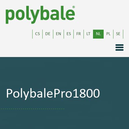
CS
DE
EN
ES
FR
LT
NL
PL
SE
PolybalePro1800