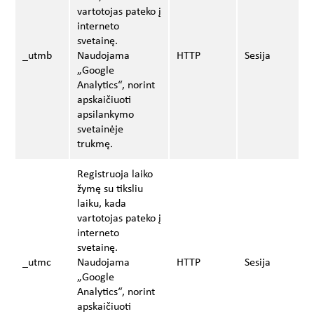
vartotojas pateko į
interneto
svetainę.
_utmb
Naudojama
HTTP
Sesija
„Google
Analytics“, norint
apskaičiuoti
apsilankymo
svetainėje
trukmę.
Registruoja laiko
žymę su tiksliu
laiku, kada
vartotojas pateko į
interneto
svetainę.
_utmc
Naudojama
HTTP
Sesija
„Google
Analytics“, norint
apskaičiuoti