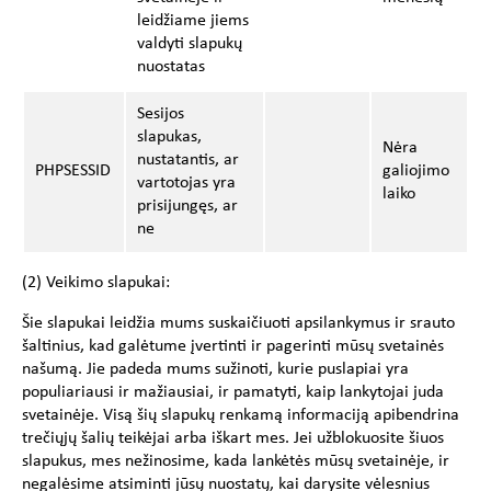
leidžiame jiems
valdyti slapukų
nuostatas
Sesijos
slapukas,
Nėra
nustatantis, ar
PHPSESSID
galiojimo
vartotojas yra
laiko
prisijungęs, ar
ne
(2) Veikimo slapukai:
Šie slapukai leidžia mums suskaičiuoti apsilankymus ir srauto
šaltinius, kad galėtume įvertinti ir pagerinti mūsų svetainės
našumą. Jie padeda mums sužinoti, kurie puslapiai yra
populiariausi ir mažiausiai, ir pamatyti, kaip lankytojai juda
svetainėje. Visą šių slapukų renkamą informaciją apibendrina
trečiųjų šalių teikėjai arba iškart mes. Jei užblokuosite šiuos
slapukus, mes nežinosime, kada lankėtės mūsų svetainėje, ir
negalėsime atsiminti jūsų nuostatų, kai darysite vėlesnius