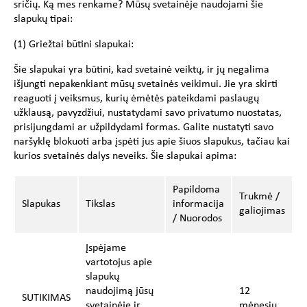
sričių. Ką mes renkame? Mūsų svetainėje naudojami šie
slapukų tipai:
(1) Griežtai būtini slapukai:
Šie slapukai yra būtini, kad svetainė veiktų, ir jų negalima
išjungti nepakenkiant mūsų svetainės veikimui. Jie yra skirti
reaguoti į veiksmus, kurių ėmėtės pateikdami paslaugų
užklausą, pavyzdžiui, nustatydami savo privatumo nuostatas,
prisijungdami ar užpildydami formas. Galite nustatyti savo
naršyklę blokuoti arba įspėti jus apie šiuos slapukus, tačiau kai
kurios svetainės dalys neveiks. Šie slapukai apima:
Papildoma
Trukmė /
Slapukas
Tikslas
informacija
galiojimas
/ Nuorodos
Įspėjame
vartotojus apie
slapukų
naudojimą jūsų
12
SUTIKIMAS
svetainėje ir
mėnesių