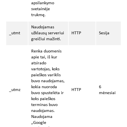
apsilankymo
svetainėje
trukmę.
Naudojamas
_utmt
užklausų serveriui
HTTP
Sesija
greičiui mažinti.
Renka duomenis
apie tai, iš kur
atsirado
vartotojas, koks
paieškos variklis
buvo naudojamas,
kokia nuoroda
6
_utmz
HTTP
buvo spustelėta ir
mėnesiai
koks paieškos
terminas buvo
naudojamas.
Naudojama
„Google