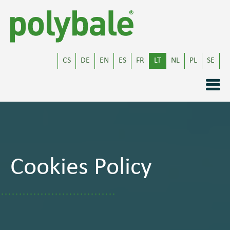
CS
DE
EN
ES
FR
LT
NL
PL
SE
Cookies Policy