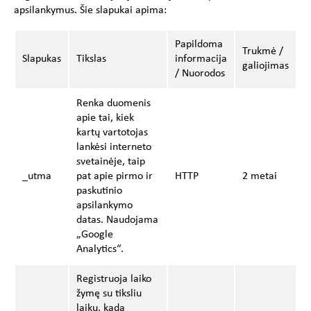
apsilankymus. Šie slapukai apima:
Papildoma
Trukmė /
Slapukas
Tikslas
informacija
galiojimas
/ Nuorodos
Renka duomenis
apie tai, kiek
kartų vartotojas
lankėsi interneto
svetainėje, taip
_utma
pat apie pirmo ir
HTTP
2 metai
paskutinio
apsilankymo
datas. Naudojama
„Google
Analytics“.
Registruoja laiko
žymę su tiksliu
laiku, kada