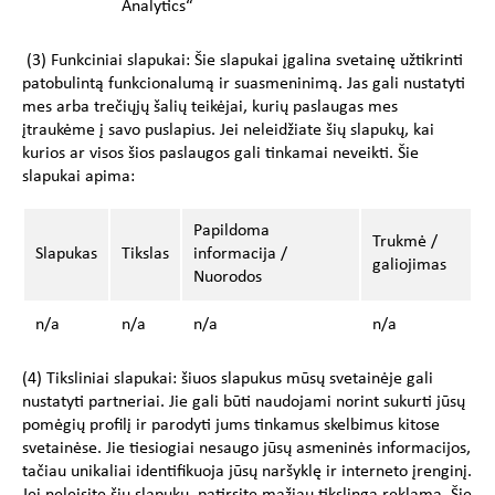
Analytics“
(3) Funkciniai slapukai: Šie slapukai įgalina svetainę užtikrinti
patobulintą funkcionalumą ir suasmeninimą. Jas gali nustatyti
mes arba trečiųjų šalių teikėjai, kurių paslaugas mes
įtraukėme į savo puslapius. Jei neleidžiate šių slapukų, kai
kurios ar visos šios paslaugos gali tinkamai neveikti. Šie
slapukai apima:
Papildoma
Trukmė /
Slapukas
Tikslas
informacija /
galiojimas
Nuorodos
n/a
n/a
n/a
n/a
(4) Tiksliniai slapukai: šiuos slapukus mūsų svetainėje gali
nustatyti partneriai. Jie gali būti naudojami norint sukurti jūsų
pomėgių profilį ir parodyti jums tinkamus skelbimus kitose
svetainėse. Jie tiesiogiai nesaugo jūsų asmeninės informacijos,
tačiau unikaliai identifikuoja jūsų naršyklę ir interneto įrenginį.