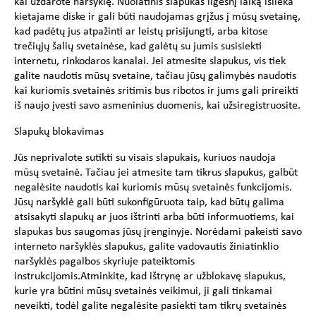
kai uždarote naršyklę. Nuolatinis slapukas ilgesnį laiką išlieka
kietajame diske ir gali būti naudojamas grįžus į mūsų svetainę,
kad padėtų jus atpažinti ar leistų prisijungti, arba kitose
trečiųjų šalių svetainėse, kad galėtų su jumis susisiekti
internetu, rinkodaros kanalai. Jei atmesite slapukus, vis tiek
galite naudotis mūsų svetaine, tačiau jūsų galimybės naudotis
kai kuriomis svetainės sritimis bus ribotos ir jums gali prireikti
iš naujo įvesti savo asmeninius duomenis, kai užsiregistruosite.
Slapukų blokavimas
Jūs neprivalote sutikti su visais slapukais, kuriuos naudoja
mūsų svetainė. Tačiau jei atmesite tam tikrus slapukus, galbūt
negalėsite naudotis kai kuriomis mūsų svetainės funkcijomis.
Jūsų naršyklė gali būti sukonfigūruota taip, kad būtų galima
atsisakyti slapukų ar juos ištrinti arba būti informuotiems, kai
slapukas bus saugomas jūsų įrenginyje. Norėdami pakeisti savo
interneto naršyklės slapukus, galite vadovautis žiniatinklio
naršyklės pagalbos skyriuje pateiktomis
instrukcijomis.Atminkite, kad ištrynę ar užblokavę slapukus,
kurie yra būtini mūsų svetainės veikimui, ji gali tinkamai
neveikti, todėl galite negalėsite pasiekti tam tikrų svetainės