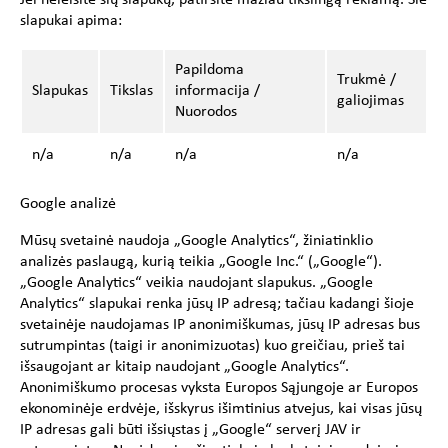
Jei neleisite šių slapukų, patirsite mažiau tikslingą reklamą. Šie
slapukai apima:
Papildoma
Trukmė /
Slapukas
Tikslas
informacija /
galiojimas
Nuorodos
n/a
n/a
n/a
n/a
Google analizė
Mūsų svetainė naudoja „Google Analytics“, žiniatinklio
analizės paslaugą, kurią teikia „Google Inc.“ („Google“).
„Google Analytics“ veikia naudojant slapukus. „Google
Analytics“ slapukai renka jūsų IP adresą; tačiau kadangi šioje
svetainėje naudojamas IP anonimiškumas, jūsų IP adresas bus
sutrumpintas (taigi ir anonimizuotas) kuo greičiau, prieš tai
išsaugojant ar kitaip naudojant „Google Analytics“.
Anonimiškumo procesas vyksta Europos Sąjungoje ar Europos
ekonominėje erdvėje, išskyrus išimtinius atvejus, kai visas jūsų
IP adresas gali būti išsiųstas į „Google“ serverį JAV ir