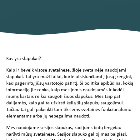
Kas yra slapukai?
Kaip ir beveik visose svetainėse, šioje svetainėje naudojami
slapukai. Tai yra maži failai, kurie atsisiunčiami į jūsų įrenginį,
kad pagerintų jūsų vartotojo patirtį. Ši politika apibūdina, kokią
informaciją jie renka, kaip mes jomis naudojamės ir kodėl
mums kartais reikia saugoti šiuos slapukus. Mes taip pat
dalijamės, kaip galite užkirsti kelią šių slapukų saugojimui.
Tačiau tai gali pakenkti tam tikriems svetainės funkcionalumo
elementams arba jų nebegalima naudoti.
Mes naudojame sesijos slapukus, kad jums būtų lengviau
naršyti mūsų svetainėse. Sesijos slapuko galiojimas baigiasi,