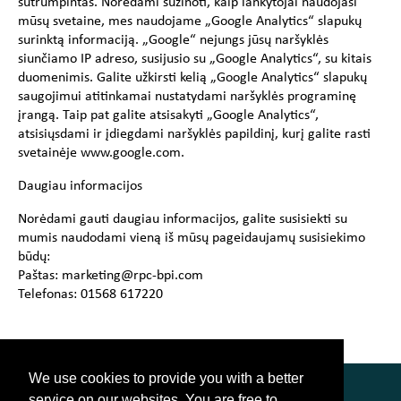
sutrumpintas. Norėdami sužinoti, kaip lankytojai naudojasi
mūsų svetaine, mes naudojame „Google Analytics“ slapukų
surinktą informaciją. „Google“ nejungs jūsų naršyklės
siunčiamo IP adreso, susijusio su „Google Analytics“, su kitais
duomenimis. Galite užkirsti kelią „Google Analytics“ slapukų
saugojimui atitinkamai nustatydami naršyklės programinę
įrangą. Taip pat galite atsisakyti „Google Analytics“,
atsisiųsdami ir įdiegdami naršyklės papildinį, kurį galite rasti
svetainėje www.google.com.
Daugiau informacijos
Norėdami gauti daugiau informacijos, galite susisiekti su
mumis naudodami vieną iš mūsų pageidaujamų susisiekimo
būdų:
Paštas: marketing@rpc-bpi.com
Telefonas: 01568 617220
We use cookies to provide you with a better
service on our websites. You are free to