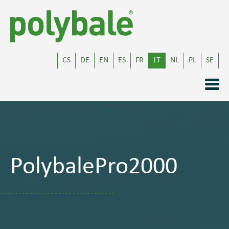
CS
DE
EN
ES
FR
LT
NL
PL
SE
PolybalePro2000