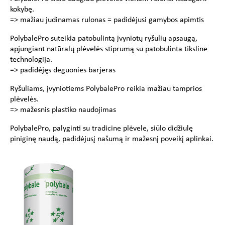
kokybę.
=> mažiau judinamas rulonas = padidėjusi gamybos apimtis
PolybalePro suteikia patobulintą įvyniotų ryšulių apsaugą,
apjungiant natūralų plėvelės stiprumą su patobulinta tiksline
technologija.
=> padidėjęs deguonies barjeras
Ryšuliams, įvyniotiems PolybalePro reikia mažiau tamprios
plėvelės.
=> mažesnis plastiko naudojimas
PolybalePro, palyginti su tradicine plėvele, siūlo didžiulę
piniginę naudą, padidėjusį našumą ir mažesnį poveikį aplinkai.