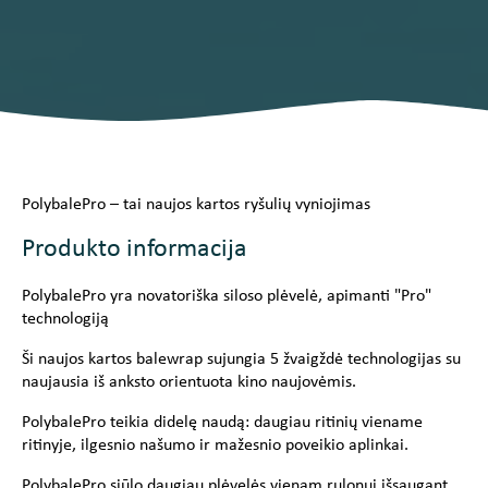
PolybalePro – tai naujos kartos ryšulių vyniojimas
Produkto informacija
PolybalePro yra novatoriška siloso plėvelė, apimanti "Pro"
technologiją
Ši naujos kartos balewrap sujungia 5 žvaigždė technologijas su
naujausia iš anksto orientuota kino naujovėmis.
PolybalePro teikia didelę naudą: daugiau ritinių viename
ritinyje, ilgesnio našumo ir mažesnio poveikio aplinkai.
PolybalePro siūlo daugiau plėvelės vienam rulonui išsaugant